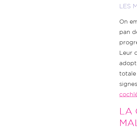
LES 
On em
pan de
progr
Leur c
adopt
totale
signes
cochl
LA
MA