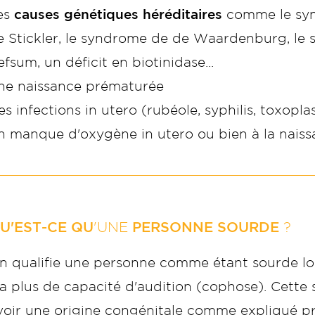
es
causes génétiques héréditaires
comme le syn
e Stickler, le syndrome de de Waardenburg, le
fsum, un déficit en biotinidase...
ne naissance prématurée
es infections in utero (rubéole, syphilis, toxopl
n manque d'oxygène in utero ou bien à la naiss
U'EST-CE QU
'UNE
PERSONNE SOURDE
?
n qualifie une personne comme étant sourde lor
'a plus de capacité d'audition (cophose). Cette 
voir une origine congénitale comme expliqué 