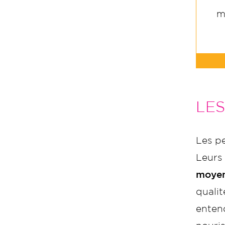
m
LE
Les p
Leurs 
moyen
quali
entend