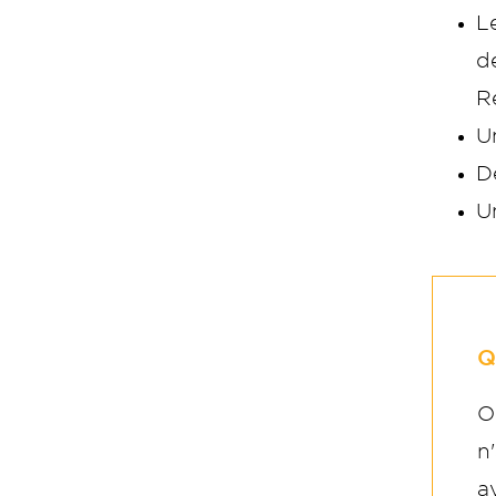
L
d
Re
U
D
U
Q
O
n
a