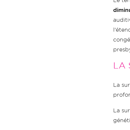
Le te
dimin
auditi
l'éten
congén
presby
LA
La su
profon
La su
généti