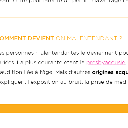
sant cette peur latente de perdre davantage l’au
OMMENT DEVIENT
ON MALENTENDANT ?
es personnes malentendantes le deviennent pou
ariées. La plus courante étant la
presbyacousie
,
'audition liée à l'âge. Mais d'autres
origines acq
'expliquer : l'exposition au bruit, la prise de mé