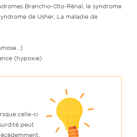
dromes Branchio-Oto-Rénal, le syndrome
 syndrome de Usher, La maladie de
asmose…)
ance (hypoxie)
sque celle-ci
surdité peut
précédemment,