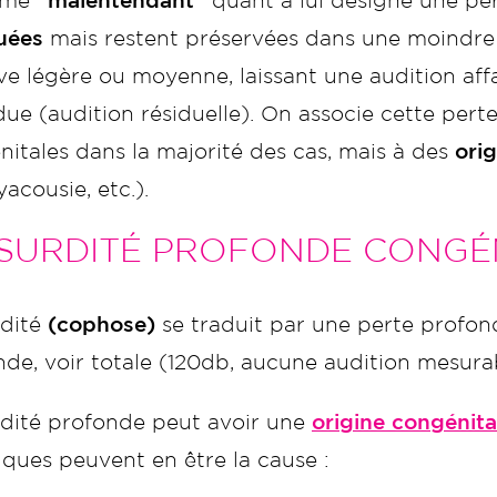
rme
“malentendant”
quant à lui désigne une p
uées
mais restent préservées dans une moindre
ve légère ou moyenne, laissant une audition affai
due
(audition résiduelle). On associe cette pert
itales dans la majorité des cas, mais à des
ori
acousie, etc.).
 SURDITÉ PROFONDE CONGÉ
rdité
(cophose)
se traduit par une perte profond
de, voir totale (120db, aucune audition mesurab
rdité profonde peut avoir une
origine congénita
ques peuvent en être la cause :