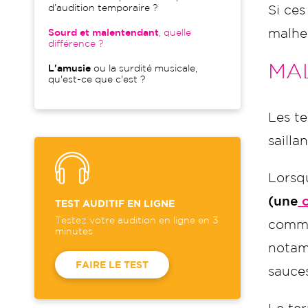
d’audition temporaire ?
Si ces
malhe
Sourd et malentendant
, quelle
différence ?
MA
L'amusie
ou la surdité musicale,
qu'est-ce que c'est ?
Les t
saillan
Lorsq
(une
c
TEST AUDITIF EN LIGNE
Testez votre audition en ligne en 3
commu
minutes
notam
FAIRE LE TEST
sauces