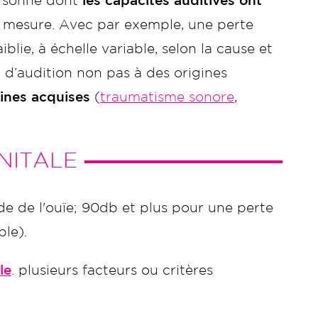
ersonne dont
les capacités auditives ont
 mesure. Avec par exemple, une perte
blie, à échelle variable, selon la cause et
e d’audition non pas à des origines
gines acquises
(
traumatisme sonore
,
NITALE
e de l'
ouïe;
90db et plus pour une perte
le).
le
. plusieurs facteurs ou critères