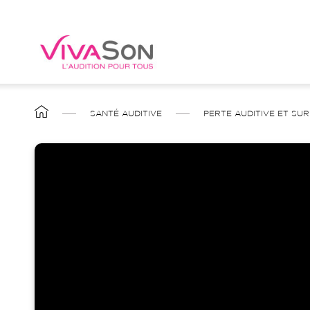
Aller
au
contenu
principal
FIL
SANTÉ AUDITIVE
PERTE AUDITIVE ET SUR
D'ARIANE
Image