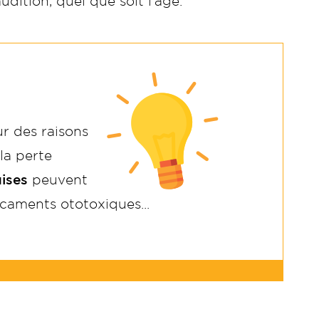
dition, quel que soit l’âge.
r des raisons
 la perte
uises
peuvent
dicaments ototoxiques...