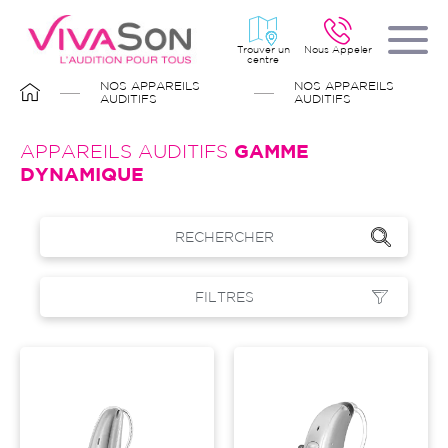
Aller
au
contenu
principal
Trouver un
Nous Appeler
centre
FIL
NOS APPAREILS
NOS APPAREILS
D'ARIANE
AUDITIFS
AUDITIFS
APPAREILS AUDITIFS
GAMME
DYNAMIQUE
RECHERCHER
FILTRES