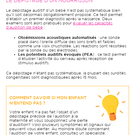
LE DÉPISTAGE D’UN NOURRISSON
Le dépistage auditif d’un bébé n’est pas systématique bien
qu’il soit désormais obligatoirement proposé. Ce test permet
d’établir un premier diagnostic après la naissance. Deux
examens sont alors pratiqués pour
évaluer les capacités
d’audition de bébé
:
Otoémissions acoustiques automatisés
: une sonde
placé dans l’oreille diffuse des sons brefs et faibles
comme une voix chuchotée. Les réactions sont récoltées
par la sonde ou des électrodes.
Les potentiels auditifs évoqués (PEA
) : ce test permet
d’étudier l’activité du cerveau après réception de
stimulus auditifs.
Ce dépistage n’étant pas systématique, la plupart des surdités
congénitales sont diagnostiquées après 15 mois.
COMMENT SAVOIR SI MON ENFANT
N’ENTEND PAS ?
Votre enfant n’a pas fait l’objet d’un
dépistage précoce de l’audition à la
maternité et vous soupçonnez une perte
d’audition? Voici plusieurs symptômes et signaux qui
peuvent vous alerter. Au moindre doute concernant
l’audition de votre enfant, consultez un spécialiste. :