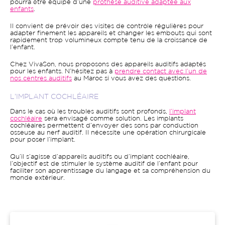
pourra être équipé d’une
prothèse auditive adaptée aux
enfants
.
Il convient de prévoir des visites de contrôle régulières pour
adapter finement les appareils et changer les embouts qui sont
rapidement trop volumineux compte tenu de la croissance de
l’enfant.
Chez VivaSon, nous proposons des appareils auditifs adaptés
pour les enfants. N’hésitez pas à
prendre contact avec l’un de
nos centres auditifs
au Maroc si vous avez des questions.
L’IMPLANT COCHLÉAIRE
Dans le cas où les troubles auditifs sont profonds,
l’implant
cochléaire
sera envisagé comme solution. Les implants
cochléaires permettent d’envoyer des sons par conduction
osseuse au nerf auditif. Il nécessite une opération chirurgicale
pour poser l’implant.
Qu’il s’agisse d’appareils auditifs ou d’implant cochléaire,
l’objectif est de stimuler le système auditif de l’enfant pour
faciliter son apprentissage du langage et sa compréhension du
monde extérieur.