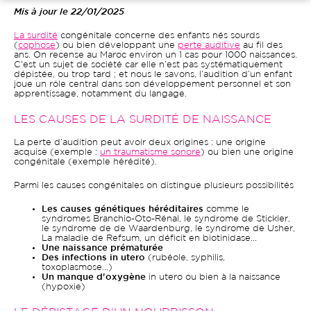
Mis à jour le 22/01/2025
La surdité
congénitale concerne des enfants nés sourds
(
cophose
) ou bien développant une
perte auditive
au fil des
ans. On recense au Maroc environ un 1 cas pour 1000 naissances.
C'est un sujet de société car elle n’est pas systématiquement
dépistée, ou trop tard ; et nous le savons, l’audition d’un enfant
joue un rôle central dans son développement personnel et son
apprentissage, notamment du langage.
LES CAUSES DE LA SURDITÉ DE NAISSANCE
La perte d’audition peut avoir deux origines : une origine
acquise (exemple :
un traumatisme sonore
) ou bien une origine
congénitale (exemple hérédité).
Parmi les causes congénitales on distingue plusieurs possibilités
Les causes génétiques héréditaires
comme le
syndromes Branchio-Oto-Rénal, le syndrome de Stickler,
le syndrome de de Waardenburg, le syndrome de Usher,
La maladie de Refsum, un déficit en biotinidase...
Une naissance prématurée
Des infections in utero
(rubéole, syphilis,
toxoplasmose…)
Un manque d'oxygène
in utero ou bien à la naissance
(hypoxie)