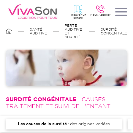
Aller
au
contenu
principal
Trouver un
Nous Appeler
centre
FIL
PERTE
D'ARIANE
SANTÉ
AUDITIVE
SURDITÉ
AUDITIVE
ET
CONGÉNITALE
SURDITÉ
Image
SURDITÉ CONGÉNITALE
: CAUSES,
TRAITEMENT ET SUIVI DE L'ENFANT
Les causes de la surdité
: des origines variées