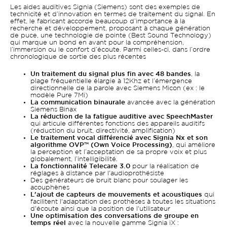
Les aides auditives Signia (Siemens) sont des exemples de
technicité et d’innovation en termes de traitement du signal. En
effet, le fabricant accorde beaucoup d’importance à la
recherche et développement, proposant à chaque génération
de puce, une technologie de pointe (Best Sound Technology)
qui marque un bond en avant pour la compréhension,
l’immersion ou le confort d’écoute. Parmi celles-ci, dans l’ordre
chronologique de sortie des plus récentes
Un traitement du signal plus fin avec 48 bandes
, la
plage fréquentielle élargie à 12Khz et l’émergence
directionnelle de la parole avec Siemens Micon (ex : le
modèle Pure 7Mi)
La communication binaurale
avancée avec la génération
Siemens Binax
La réduction de la fatigue auditive avec SpeechMaster
qui articule différentes fonctions des appareils auditifs
(réduction du bruit, directivité, amplification)
Le traitement vocal différencié avec Signia Nx et son
algorithme OVP™ (Own Voice Processing)
, qui améliore
la perception et l’acceptation de sa propre voix et plus
globalement, l’intelligibilité.
La fonctionnalité Telecare 3.0
pour la réalisation de
réglages à distance par l'audioprothésiste
Des générateurs de bruit blanc pour soulager les
acouphènes
L'ajout de capteurs de mouvements et acoustiques
qui
facilitent l'adaptation des prothèses à toutes les situations
d'écoute ainsi que la position de l'utilisateur
Une optimisation des conversations de groupe en
temps réel
avec la nouvelle gamme Signia iX :