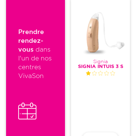
Prendre
rendez-
vous
dans
l'un de nos
Signia
SIGNIA INTUIS 3 S
centres
VivaSon