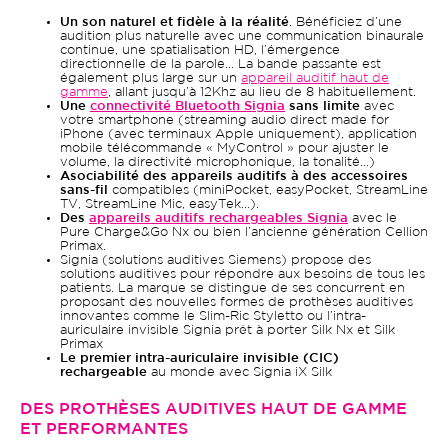
Un son naturel et fidèle à la réalité
. Bénéficiez d’une
audition plus naturelle avec une communication binaurale
continue, une spatialisation HD, l’émergence
directionnelle de la parole… La bande passante est
également plus large sur un
appareil auditif haut de
gamme
, allant jusqu’à 12Khz au lieu de 8 habituellement.
Une
connectivité Bluetooth Signia
sans limite
avec
votre smartphone (streaming audio direct made for
iPhone (avec terminaux Apple uniquement), application
mobile télécommande « MyControl » pour ajuster le
volume, la directivité microphonique, la tonalité…)
Asociabilité des appareils auditifs à des accessoires
sans-fil
compatibles (miniPocket, easyPocket, StreamLine
TV, StreamLine Mic, easyTek…).
Des
appareils auditifs rechargeables Signia
avec le
Pure Charge&Go Nx ou bien l’ancienne génération Cellion
Primax.
Signia (solutions auditives Siemens) propose des
solutions auditives pour répondre aux besoins de tous les
patients. La marque se distingue de ses concurrent en
proposant des nouvelles formes de prothèses auditives
innovantes comme le Slim-Ric Styletto ou l’intra-
auriculaire invisible Signia prêt à porter Silk Nx et Silk
Primax
Le premier intra-auriculaire invisible (CIC)
rechargeable
au monde avec Signia iX Silk
DES PROTHÈSES AUDITIVES HAUT DE GAMME
ET PERFORMANTES