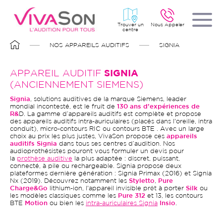
Aller
au
contenu
principal
Trouver un
Nous Appeler
centre
FIL
NOS APPAREILS AUDITIFS
SIGNIA
D'ARIANE
APPAREIL AUDITIF
SIGNIA
(ANCIENNEMENT SIEMENS)
Signia
, solutions auditives de la marque Siemens, leader
mondial incontesté, est le fruit de
130 ans d’expériences de
R&
D. La gamme d’appareils auditifs est complète et propose
des appareils auditifs intra-auriculaires (placés dans l'oreille, intra
conduit), micro-contours RIC ou contours BTE . Avec un large
choix au prix les plus justes, VivaSon propose ces
appareils
auditifs Signia
dans tous ses centres d’audition. Nos
audioprothésistes pouront vous formuler un devis pour
la
prothèse auditive
la plus adaptée : discret, puissant,
connecté, à pile ou rechargeable. Signia propose deux
plateformes dernière génération : Signia Primax (2016) et Signia
Nx (2019). Découvrez notamment les
Styletto
,
Pure
Charge&Go
lithium-ion, l'appareil invisible prêt à porter
Silk
ou
les modèles classiques comme les
Pure 312
et 13, les contours
BTE
Motion
ou bien les
intra-auriculaires Signia
Insio
.