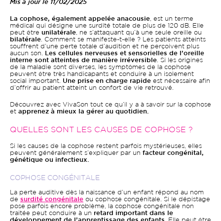
Mis à jour le 11/02/2025
La cophose, également appelée anacousie
, est un terme
médical qui désigne une surdité totale de plus de 120 dB. Elle
peut être
unilatérale
, ne s’attaquant qu’à une seule oreille ou
bilatérale
. Comment se manifeste-t-elle ? Les patients atteints
souffrent d’une perte totale d’audition et ne perçoivent plus
aucun son.
Les cellules nerveuses et sensorielles de l’oreille
interne sont atteintes de manière irréversible
. Si les origines
de la maladie sont diverses, les symptômes de la cophose
peuvent être très handicapants et conduire à un isolement
social important.
Une prise en charge rapide
est nécessaire afin
d’offrir au patient atteint un confort de vie retrouvé.
Découvrez avec VivaSon tout ce qu’il y a à savoir sur la cophose
et
apprenez à mieux la gérer au quotidien.
QUELLES SONT LES CAUSES DE COPHOSE ?
Si les causes de la cophose restent parfois mystérieuses, elles
peuvent généralement s’expliquer par un
facteur congénital,
génétique ou infectieux.
COPHOSE CONGÉNITALE
La perte auditive dès la naissance d’un enfant répond au nom
de
surdité congénitale
ou cophose congénitale. Si le dépistage
pose parfois encore problème, la cophose congénitale non
traitée peut conduire à un
retard important dans le
développement de l’apprentissage des enfants
. Elle peut être