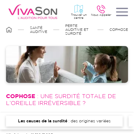
Aller
au
contenu
principal
Trouver un
Nous Appeler
centre
FIL
PERTE
SANTÉ
D'ARIANE
AUDITIVE ET
COPHOSE
AUDITIVE
SURDITÉ
Image
COPHOSE
: UNE SURDITÉ TOTALE DE
L’OREILLE IRRÉVERSIBLE ?
Les causes de la surdité
: des origines variées