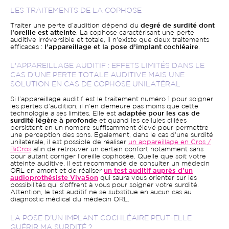
LES TRAITEMENTS DE LA COPHOSE
Traiter une perte d’audition dépend du
degré de surdité dont
l’oreille est atteinte
. La cophose caractérisant une perte
auditive irréversible et totale, il n'existe que deux traitements
efficaces :
l’appareillage et la pose d’implant cochléaire
.
L'APPAREILLAGE AUDITIF : EFFETS LIMITÉS DANS LE
CAS D’UNE PERTE TOTALE AUDITIVE MAIS UNE
SOLUTION EN CAS DE COPHOSE UNILATÉRAL
Si l’appareillage auditif est le traitement numéro 1 pour soigner
les pertes d’audition, il n’en demeure pas moins que cette
technologie a ses limites. Elle est
adaptée pour les cas de
surdité légère à profonde
et quand les cellules ciliées
persistent en un nombre suffisamment élevé pour permettre
une perception des sons. Egalement, dans le cas d'une surdité
unilatérale, il est possible de réaliser
un appareillage en Cros /
BiCros
afin de retrouver un certain confort notamment sans
pour autant corriger l’oreille cophosée. Quelle que soit votre
atteinte auditive, il est recommandé de consulter un médecin
ORL en amont et de réaliser
un test auditif auprès d’un
audioprothésiste VivaSon
qui saura vous orienter sur les
possibilités qui s’offrent à vous pour soigner votre surdité.
Attention, le test auditif ne se substitue en aucun cas au
diagnostic médical du médecin ORL.
LA POSE D'UN IMPLANT COCHLÉAIRE PEUT-ELLE
GUÉRIR MA SURDITÉ ?