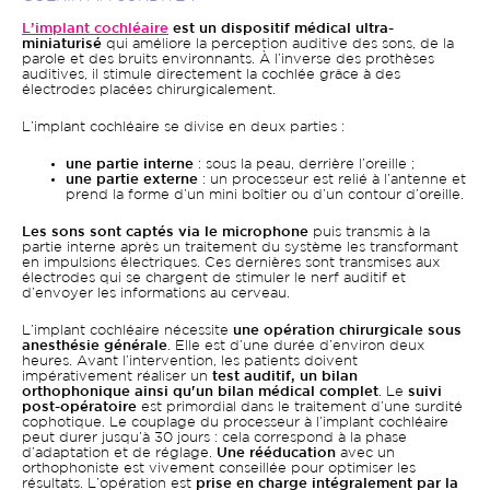
L’implant cochléaire
est un dispositif médical ultra-
miniaturisé
qui améliore la perception auditive des sons, de la
parole et des bruits environnants. À l’inverse des prothèses
auditives, il stimule directement la cochlée grâce à des
électrodes placées chirurgicalement.
L’implant cochléaire se divise en deux parties :
une partie interne
: sous la peau, derrière l’oreille ;
une partie externe
: un processeur est relié à l’antenne et
prend la forme d’un mini boîtier ou d’un contour d’oreille.
Les sons sont captés via le microphone
puis transmis à la
partie interne après un traitement du système les transformant
en impulsions électriques. Ces dernières sont transmises aux
électrodes qui se chargent de stimuler le nerf auditif et
d’envoyer les informations au cerveau.
L’implant cochléaire nécessite
une opération chirurgicale sous
anesthésie générale
. Elle est d’une durée d’environ deux
heures. Avant l’intervention, les patients doivent
impérativement réaliser un
test auditif, un bilan
orthophonique ainsi qu'un bilan médical complet
. Le
suivi
post-opératoire
est primordial dans le traitement d’une surdité
cophotique. Le couplage du processeur à l’implant cochléaire
peut durer jusqu’à 30 jours : cela correspond à la phase
d’adaptation et de réglage.
Une rééducation
avec un
orthophoniste est vivement conseillée pour optimiser les
résultats. L’opération est
prise en charge intégralement par la