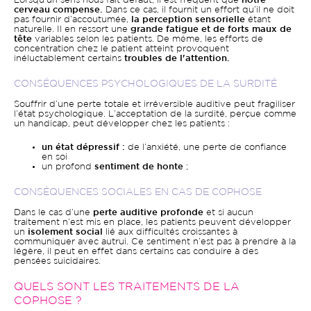
Lorsqu’un sens nous fait défaut, il est fréquent que
notre
cerveau compense.
Dans ce cas, il fournit un effort qu’il ne doit
pas fournir d’accoutumée,
la perception sensorielle
étant
naturelle. Il en ressort une
grande fatigue et de forts maux de
tête
variables selon les patients. De même, les efforts de
concentration chez le patient atteint provoquent
inéluctablement certains
troubles de l'attention.
CONSÉQUENCES PSYCHOLOGIQUES DE LA SURDITÉ
Souffrir d’une perte totale et irréversible auditive peut fragiliser
l’état psychologique. L’acceptation de la surdité, perçue comme
un handicap, peut développer chez les patients :
un état dépressif :
de l’anxiété, une perte de confiance
en soi
un profond
sentiment de honte
;
CONSÉQUENCES SOCIALES EN CAS DE COPHOSE
Dans le cas d’une
perte auditive profonde
et si aucun
traitement n’est mis en place, les patients peuvent développer
un
isolement social
lié aux difficultés croissantes à
communiquer avec autrui. Ce sentiment n’est pas à prendre à la
légère, il peut en effet dans certains cas conduire à des
pensées suicidaires.
QUELS SONT LES TRAITEMENTS DE LA
COPHOSE ?