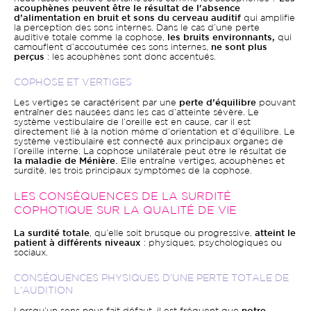
acouphènes peuvent être le résultat de l'absence
d’alimentation en bruit et sons du cerveau auditif
qui amplifie
la perception des sons internes. Dans le cas d’une perte
auditive totale comme la cophose,
les bruits environnants,
qui
camouflent d’accoutumée ces sons internes,
ne sont plus
perçus
: les acouphènes sont donc accentués.
COPHOSE ET VERTIGES
Les vertiges se caractérisent par une
perte d’équilibre
pouvant
entraîner des nausées dans les cas d’atteinte sévère. Le
système vestibulaire de l’oreille est en cause, car il est
directement lié à la notion même d’orientation et d’équilibre. Le
système vestibulaire est connecté aux principaux organes de
l’oreille interne. La cophose unilatérale peut être le résultat de
la maladie de Ménière.
Elle entraîne vertiges, acouphènes et
surdité, les trois principaux symptômes de la cophose.
LES CONSÉQUENCES DE LA SURDITÉ
COPHOTIQUE SUR LA QUALITÉ DE VIE
La surdité totale
, qu’elle soit brusque ou progressive,
atteint le
patient à différents niveaux
: physiques, psychologiques ou
sociaux.
CONSÉQUENCES PHYSIQUES D’UNE PERTE TOTALE DE
L’AUDITION