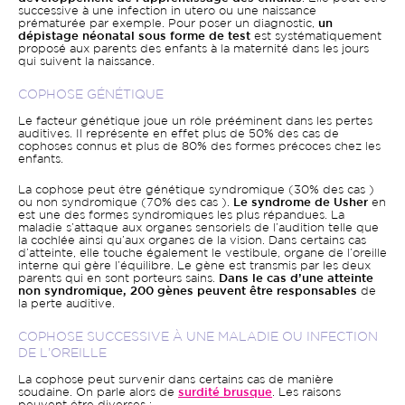
successive à une infection in utero ou une naissance
prématurée par exemple. Pour poser un diagnostic,
un
dépistage néonatal sous forme de test
est systématiquement
proposé aux parents des enfants à la maternité dans les jours
qui suivent la naissance.
COPHOSE GÉNÉTIQUE
Le facteur génétique joue un rôle prééminent dans les pertes
auditives. Il représente en effet plus de 50% des cas de
cophoses connus et plus de 80% des formes précoces chez les
enfants.
La cophose peut être génétique syndromique (30% des cas )
ou non syndromique (70% des cas ).
Le syndrome de Usher
en
est une des formes syndromiques les plus répandues. La
maladie s’attaque aux organes sensoriels de l’audition telle que
la cochlée ainsi qu’aux organes de la vision. Dans certains cas
d’atteinte, elle touche également le vestibule, organe de l’oreille
interne qui gère l’équilibre. Le gène est transmis par les deux
parents qui en sont porteurs sains.
Dans le cas d’une atteinte
non syndromique, 200 gènes peuvent être responsables
de
la perte auditive.
COPHOSE SUCCESSIVE À UNE MALADIE OU INFECTION
DE L’OREILLE
La cophose peut survenir dans certains cas de manière
soudaine. On parle alors de
surdité brusque
. Les raisons