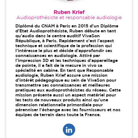
Ruben Krief
Audioprothésiste et responsable audiologie
Diplômé du CNAM à Paris en 2015 d'un Diplôme
d'Etat Audioprothésiste, Ruben débute en tant
qu'audio dans le centre auditif VivaSon
République, à Paris. Rapidement c'est l'aspect
technique et scientifique de la profession qui
l'intéresse le plus et décide d'approfondir ses
connaissances en audiologie. Attiré par
l'impression 3D et les techniques d'appareillage
de pointe, il a fait de la mesure in vivo sa
spécialité en cabine. En tant que Responsable
audiologie, Ruben Krief assure une mission
d'intérêt pédagogique au sein de VivaSon pour
transmettre ses connaissances et meilleures
pratiques aux audioprothésistes du réseau. Cette
mission présente aussi un aspect matériel pour
les tests de nouveaux produits ainsi qu'une
dimension relationnelle primordiale pour
pérenniser l'échange avec les fournisseurs et nos
équipes de terrain dans toute la France.