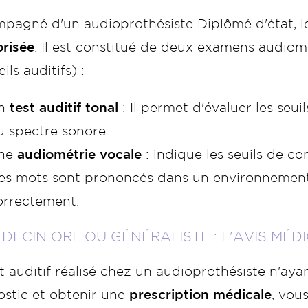
pagné d'un audioprothésiste Diplômé d'état, le
orisée
. Il est constitué de deux examens audiomé
ils auditifs) :
n
test auditif tonal
: Il permet d'évaluer les seuil
u spectre sonore
ne
audiométrie vocale
: indique les seuils de co
es mots sont prononcés dans un environnement 
orrectement.
ÉDECIN ORL OU GÉNÉRALISTE : L'AVIS MÉD
t auditif réalisé chez un audioprothésiste n'aya
ostic et obtenir une
prescription médicale
, vou