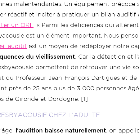
nnes malentendantes. Un équipement précoce se 
r réactif et inciter à pratiquer un bilan auditif
lter un ORL
. « Parmi les déficiences qui altèren
yacousie est un élément important. Nous penso
il auditif
est un moyen de redéployer notre ca
quences du vieillissement
. Car la détection et 
sbyacousie permettent de retrouver une vie socia
t du Professeur Jean-François Dartigues et de s
t près de 25 ans plus de 3 000 personnes âgées
es de Gironde et Dordogne. [1]
RESBYACOUSIE CHEZ L'ADULTE
'âge,
l'audition baisse naturellement
, on appell