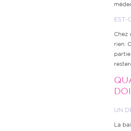
médec
EST-C
Chez 
rien.
parti
rester
QUA
DO
UN D
La bai