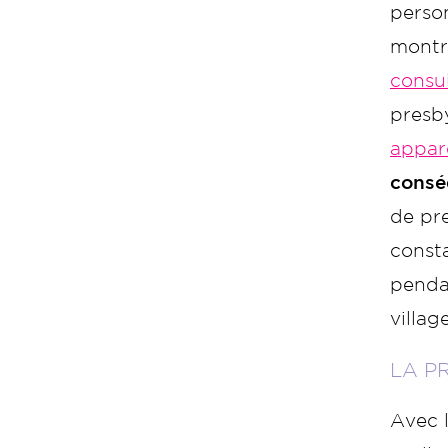
perso
montre
consu
presb
appare
consé
de pre
consta
pendan
villag
LA P
Avec l