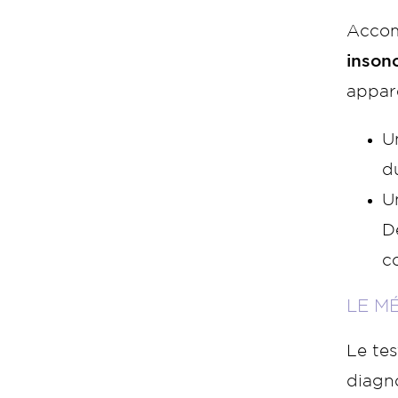
Accom
inson
appare
U
d
U
D
c
LE M
Le tes
diagn