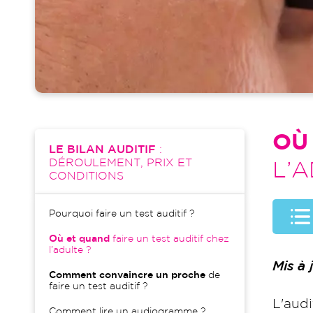
OÙ
LE BILAN AUDITIF
:
DÉROULEMENT, PRIX ET
L’A
CONDITIONS
Pourquoi faire un test auditif ?
Où et quand
faire un test auditif chez
l’adulte ?
Mis à
Comment convaincre un proche
de
faire un test auditif ?
L'audi
Comment lire un audiogramme ?