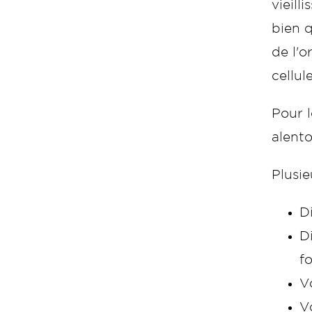
vieill
bien q
de l'or
cellule
Pour l
alent
Plusie
D
D
f
V
V