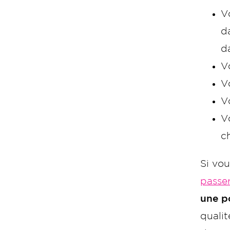
V
d
d
V
Vo
V
V
c
Si vo
passer
une po
qualit