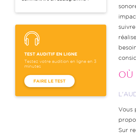
sonore
impact
suivre
réalis
besoin
TEST AUDITIF EN LIGNE
consi
Testez votre audition en ligne en 3
minutes
OÙ 
FAIRE LE TEST
L'AU
Vous
propo
Sur r