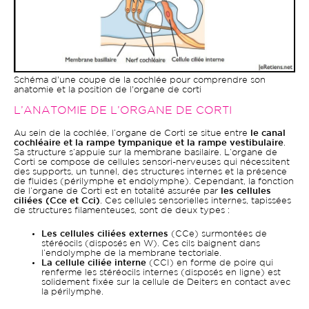
Schéma d'une coupe de la cochlée pour comprendre son
anatomie et la position de l'organe de corti
L’ANATOMIE DE L’ORGANE DE CORTI
Au sein de la cochlée, l’organe de Corti se situe entre
le canal
cochléaire et la rampe tympanique et la rampe vestibulaire
.
Sa structure s’appuie sur la membrane basilaire. L’organe de
Corti se compose de cellules sensori-nerveuses qui nécessitent
des supports, un tunnel, des structures internes et la présence
de fluides (périlymphe et endolymphe). Cependant, la fonction
de l’organe de Corti est en totalité assurée par
les cellules
ciliées (Cce et Cci)
. Ces cellules sensorielles internes, tapissées
de structures filamenteuses, sont de deux types :
Les cellules ciliées externes
(CCe) surmontées de
stéréocils (disposés en W). Ces cils baignent dans
l’endolymphe de la membrane tectoriale.
La cellule ciliée interne
(CCI) en forme de poire qui
renferme les stéréocils internes (disposés en ligne) est
solidement fixée sur la cellule de Deiters en contact avec
la périlymphe.