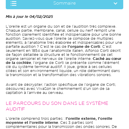
Sommaire
Mis à jour le 04/02/2025
L’oreille est un organe du son et de l’audition très complexe.
Chaque partie, membrane, canal, cellule ou nerf remplit une
fonction clairement identifiée et indispensable pour une bonne
audition. Saviez-vous que l’oreille se compose de multiples
éléments, à l’anatomie très élaborée et indispensables pour une
parfaite audition ? C’est le cas de
l’organe de Corti
. C’est
seulement en 1854 que l’anatomiste italien, Alfonso Corti décrit
de façon détaillée la structure et le fonctionnement de cet
organe sensoriel et nerveux de l’oreille interne.
Caché au cœur
de la cochlée
, l’organe de Corti se présente comme l’élément
clé du système terminal auditif. Il joue, grâce à ses cellules
ciliées et son environnement liquide, un rôle déterminant dans
la transmission et la transformation des vibrations sonores.
Avant de décrypter, l’action spécifique de l’organe de Corti,
découvrez avec VivaSon le cheminement d’un son de sa
captation à l’arrivée au cerveau.
LE PARCOURS DU SON DANS LE SYSTÈME
AUDITIF
L’oreille comprend trois parties :
l’oreille externe, l’oreille
moyenne et l’oreille interne
. Ces 3 parties sont
complémentaires pour la transmission des ondes sonores. De