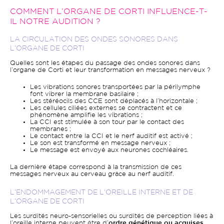
COMMENT L’ORGANE DE CORTI INFLUENCE-T-
IL NOTRE AUDITION ?
LA CIRCULATION DES ONDES SONORES DANS
L’ORGANE DE CORTI
Quelles sont les étapes du passage des ondes sonores dans
l’organe de Corti et leur transformation en messages nerveux ?
Les vibrations sonores transportées par la périlymphe
font vibrer la membrane basilaire ;
Les stéréocils des CCE sont déplacés à l’horizontale ;
Les cellules ciliées externes se contractent et ce
phénomène amplifie les vibrations ;
La CCI est stimulée à son tour par le contact des
membranes ;
Le contact entre la CCI et le nerf auditif est activé ;
Le son est transformé en message nerveux ;
Le message est envoyé aux neurones cochléaires.
La dernière étape correspond à la transmission de ces
messages nerveux au cerveau grâce au nerf auditif.
L’ENDOMMAGEMENT DE L’OREILLE INTERNE ET DE
L’ORGANE DE CORTI
Les surdités neuro-sensorielles ou surdités de perception liées à
l’oreille interne peuvent être d’
ordre génétique ou acquises
.