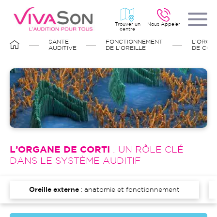
Aller
au
contenu
principal
Trouver un
Nous Appeler
centre
FIL
SANTÉ
FONCTIONNEMENT
L'ORGA
D'ARIANE
AUDITIVE
DE L'OREILLE
DE COR
Image
L’ORGANE DE CORTI
: UN RÔLE CLÉ
DANS LE SYSTÈME AUDITIF
Oreille externe
: anatomie et fonctionnement