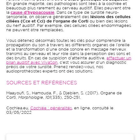
En grande majorité, ces pathologies sont liées à la cochlée et
beaucoup plus rarement au cerveau auditif. Elles peuvent être
la
cause d’hypoacousie
. Dans ce type de surdité neuro-
sensorielle, on observe généralement des
lésions des cellules
ciliées (Cce et Cci) de l’organe de Corti
ou bien des lésions
du nerf auditif. Par exemple, des cellules ciliées endommagées
ne peuvent être remplacées.
Vous détenez désormais toutes les clés pour comprendre la
propagation du son à travers les différents organes de l’oreille
et la transformation d’une onde sonore en message nerveux
transmis au cerveau et leur rôle dans la perception des sons et
des bruits. En cas de suspicion d’atteinte auditive,
effectuer un
bilan auditif avec VivaSon
, c’est vous assurer d’un diagnostic
précis de votre surdité. Prenez rendez-vous, nos
audioprothésistes experts ont des solutions.
SOURCES ET RÉFÉRENCES
Maayoufi, S., Hamouda, F., & Djebien, S. (2017). Organe de
Corti.
Morphologie
,
101
(335), 250-251.
Cochlea.eu,
Cochlée : généralités
, en ligne, consulté le
03/05/2022