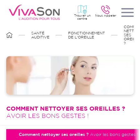
Aller
au
contenu
principal
Trouver un
Nous Appeler
centre
FIL
COMME
D'ARIANE
NETTOY
SANTÉ
FONCTIONNEMENT
SES
AUDITIVE
DE L'OREILLE
OREILL
?
Image
COMMENT NETTOYER SES OREILLES ?
AVOIR LES BONS GESTES !
Comment nettoyer ses oreilles ?
Avoir les bons gestes !