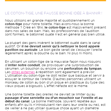
LE COTON-TIGE, UNE FAUSSE BONNE IDÉE À BANNIR !
Nous utilisons en grande majorité et quotidiennement un
coton-tige
pour notre toilette. Mais avons-nous la bonne
méthode ? Créé en 1914,
le coton-tige
est massivement présent
dans nos salles de bain. Mais, les professionnels de l’audition
sont formels, le bâtonnet ouaté n’est en général pas bien utilisé.
La plupart des gens insèrent le bâtonnet ouaté dans le canal
auditif. Or
il ne devrait servir qu’à nettoyer le bord appelé
pavillon ou auricule
. Le bon geste serait de s’essuyer l’oreille
légèrement après la douche ou le bain. Ni plus ni moins.
En utilisant un coton-tige de la mauvaise façon nous risquons
d’
irriter notre conduit
, de provoquer une surproduction de
cérumen, un bouchon ou encore une
perforation du tympan
.
Les
otites externes
à répétition sont également à prévoir.
L’utilisation du coton-tige ne doit rester que basique et servir à
essuyer le contour de l’oreille. D’autres personnes utilisent un
morceau de coton au bon d’un pique en plastique du type des
vieux piques à bigoudis. L’effet néfaste est le même.
Une bonne toilette des oreilles ne devrait se limiter qu’au
passage d’une serviette ou d’un mouchoir sur l’oreille et au
début du canal
. La bonne méthode, souvent répétée aux
enfants afin qu’ils n’introduisent rien dans leur oreille ou nez, est
de veiller à ne pas utiliser quelque chose ayant un diamètre