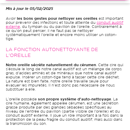
Mis à jour le 05/02/2025
Avoir
les bons gestes pour nettoyer ses oreilles
est important
pour prévenir des infections et toute atteinte du
conduit auditif
externe
, du tympan ou du pavillon de l'oreille. Contrairement à
ce qu'on peut penser, il ne faut pas se nettoyer
systématiquement l'oreille et encore moins utiliser un coton-
tige.
LA FONCTION AUTONETTOYANTE DE
L'OREILLE
Notre oreille sécrète naturellement du cérumen
. Cette cire qui
s’écoule le long de notre canal auditif est un mélange de corps
gras, d'acides aminés et de minéraux que notre canal auditif
expulse. Insérer un coton-tige tend à tasser cette cire déchet.
La nature est bien faite, notre oreille travaille seule pour
évacuer les impuretés. Il n’est donc pas nécessaire de nous
substituer à elle.
L’oreille possède
son propre système d’auto-nettoyage
. La
cire humaine, également appelée cérumen, est une sécrétion
grasse produite par des glandes sébacées spécifiques au
niveau de l’entrée du pavillon (partie visible de l'oreille) et du
conduit auditif externe. Il joue un rôle important à la fois dans la
protection de la peau fragile du conduit auditif, mais aussi dans
la transmission du son.