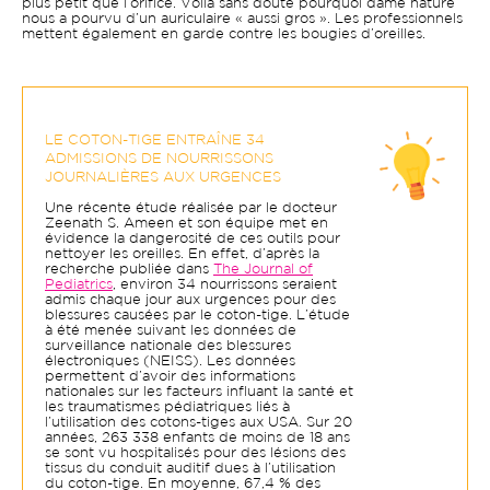
plus petit que l’orifice. Voilà sans doute pourquoi dame nature
nous a pourvu d’un auriculaire « aussi gros ». Les professionnels
mettent également en garde contre les bougies d’oreilles.
LE COTON-TIGE ENTRAÎNE 34
ADMISSIONS DE NOURRISSONS
JOURNALIÈRES AUX URGENCES
Une récente étude réalisée par le docteur
Zeenath S. Ameen et son équipe met en
évidence la dangerosité de ces outils pour
nettoyer les oreilles. En effet, d’après la
recherche publiée dans
The Journal of
Pediatrics
, environ 34 nourrissons seraient
admis chaque jour aux urgences pour des
blessures causées par le coton-tige. L’étude
à été menée suivant les données de
surveillance nationale des blessures
électroniques (NEISS). Les données
permettent d’avoir des informations
nationales sur les facteurs influant la santé et
les traumatismes pédiatriques liés à
l’utilisation des cotons-tiges aux USA. Sur 20
années, 263 338 enfants de moins de 18 ans
se sont vu hospitalisés pour des lésions des
tissus du conduit auditif dues à l’utilisation
du coton-tige. En moyenne, 67,4 % des