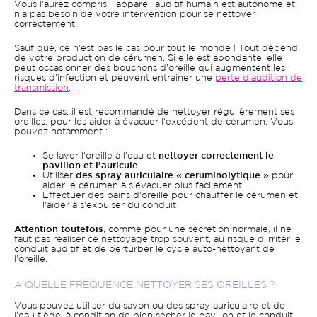
Vous l'aurez compris, l'appareil auditif humain est autonome et
n'a pas besoin de votre intervention pour se nettoyer
correctement.
Sauf que, ce n'est pas le cas pour tout le monde ! Tout dépend
de votre production de cérumen. Si elle est abondante, elle
peut occasionner des bouchons d'oreille qui augmentent les
risques d'infection et peuvent entrainer une
perte d'audition de
transmission
.
Dans ce cas, il est recommandé de nettoyer régulièrement ses
oreilles, pour les aider à évacuer l'excédent de cérumen. Vous
pouvez notamment :
Se laver l'oreille à l'eau et
nettoyer correctement le
pavillon et l'auricule
Utiliser
des spray auriculaire « ceruminolytique »
pour
aider le cérumen à s'évacuer plus facilement
Effectuer des bains d'oreille pour chauffer le cérumen et
l'aider à s'expulser du conduit
Attention toutefois
, comme pour une sécrétion normale, il ne
faut pas réaliser ce nettoyage trop souvent, au risque d'irriter le
conduit auditif et de perturber le cycle auto-nettoyant de
l'oreille.
A QUELLE FRÉQUENCE NETTOYER SES OREILLES ?
Vous pouvez utiliser du savon ou des spray auriculaire et de
l'eau tiède, à condition de bien sécher le pavillon et le conduit