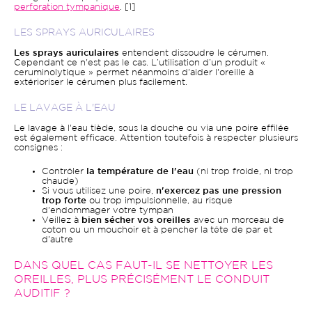
perforation tympanique
. [1]
LES SPRAYS AURICULAIRES
Les sprays auriculaires
entendent dissoudre le cérumen.
Cependant ce n'est pas le cas. L’utilisation d’un produit «
ceruminolytique » permet néanmoins d'aider l'oreille à
extérioriser le cérumen plus facilement.
LE LAVAGE À L'EAU
Le lavage à l'eau tiède, sous la douche ou via une poire effilée
est également efficace. Attention toutefois à respecter plusieurs
consignes :
Contrôler
la température de l'eau
(ni trop froide, ni trop
chaude)
Si vous utilisez une poire,
n'exercez pas une pression
trop forte
ou trop impulsionnelle, au risque
d'endommager votre tympan
Veillez à
bien sécher vos oreilles
avec un morceau de
coton ou un mouchoir et à pencher la tête de par et
d'autre
DANS QUEL CAS FAUT-IL SE NETTOYER LES
OREILLES, PLUS PRÉCISÉMENT LE CONDUIT
AUDITIF ?