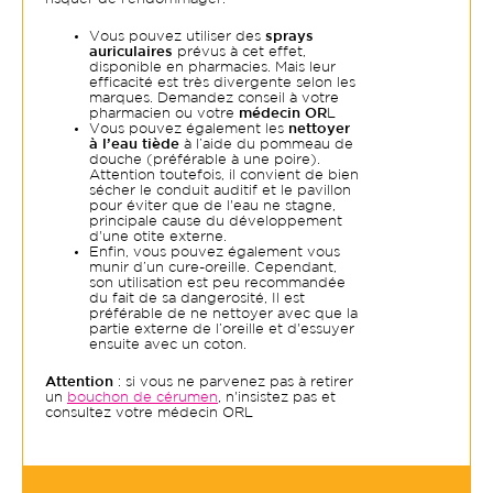
Vous pouvez utiliser des
sprays
auriculaires
prévus à cet effet,
disponible en pharmacies. Mais leur
efficacité est très divergente selon les
marques. Demandez conseil à votre
pharmacien ou votre
médecin OR
L
Vous pouvez également les
nettoyer
à l’eau tiède
à l’aide du pommeau de
douche (préférable à une poire).
Attention toutefois, il convient de bien
sécher le conduit auditif et le pavillon
pour éviter que de l'eau ne stagne,
principale cause du développement
d'une otite externe.
Enfin, vous pouvez également vous
munir d’un cure-oreille. Cependant,
son utilisation est peu recommandée
du fait de sa dangerosité, Il est
préférable de ne nettoyer avec que la
partie externe de l’oreille et d'essuyer
ensuite avec un coton.
Attention
: si vous ne parvenez pas à retirer
un
bouchon de cérumen
, n'insistez pas et
consultez votre médecin ORL