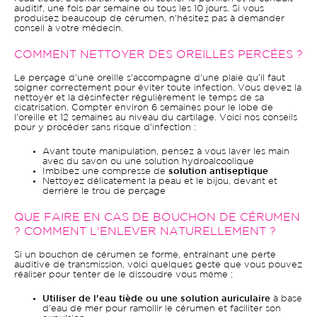
auditif, une fois par semaine ou tous les 10 jours. Si vous
produisez beaucoup de cérumen, n'hésitez pas à demander
conseil à votre médecin.
COMMENT NETTOYER DES OREILLES PERCÉES ?
Le perçage d'une oreille s'accompagne d'une plaie qu'il faut
soigner correctement pour éviter toute infection. Vous devez la
nettoyer et la désinfecter régulièrement le temps de sa
cicatrisation. Compter environ 6 semaines pour le lobe de
l'oreille et 12 semaines au niveau du cartilage. Voici nos conseils
pour y procéder sans risque d'infection :
Avant toute manipulation, pensez à vous laver les main
avec du savon ou une solution hydroalcoolique
Imbibez une compresse de
solution antiseptique
Nettoyez délicatement la peau et le bijou, devant et
derrière le trou de perçage
QUE FAIRE EN CAS DE BOUCHON DE CÉRUMEN
? COMMENT L'ENLEVER NATURELLEMENT ?
Si un bouchon de cérumen se forme, entrainant une perte
auditive de transmission, voici quelques geste que vous pouvez
réaliser pour tenter de le dissoudre vous même :
Utiliser de l'eau tiède ou une solution auriculaire
à base
d'eau de mer pour ramollir le cérumen et faciliter son