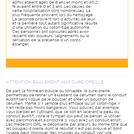
admis étaient âgés de 8 ans et moins et 40,2
% avaient entre 0 et 3 ans. Les causes de
cette hospitalisation sont nombreuses. La
plus fréquente provient lors du nettoyage.
La seconde provient lors d’activités de jeux
et la dernière tout autant significative résulte
d’une utilisation du coton-tige autonome.
Ces personnes ont consultés après avoir
ressenti des douleurs, saignements ou la
sensation de la présence d’un corps
étranger.
ATTENTION ÉGALEMENT AUX CURE-OREILLE
De part sa forme en boucle ou torsadée, le cure-oreille
permettrais de retirer un excédent de cérumen dans le conduit
auditif sans risque de le pousser et créer un bouchon de
cérumen. Même si il semble plus efficace qu'un coton-tige, il
n'en reste pas moins dangereux. Vous pouvez par exemple
vous blesser en l'utilisant, que ce soit en lacérant la peau du
conduit auditif, voire le tympan qui peut se percer. A utiliser
avec parcimonie et à proscrire si vous avez un conduit étroit.
Les médecins ORL le déconseille par ailleurs, au même titre que
les bougies d'oreille dont le résultat n'est pas prouvé et dont
l'usage peut impliquer des brulures du conduit voir une