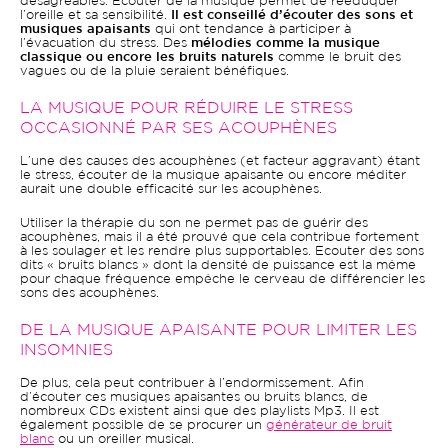
désagréables. Ecouter de la musique permet de rééduquer
l’oreille et sa sensibilité.
Il est conseillé d’écouter des sons et
musiques apaisants
qui ont tendance à participer à
l’évacuation du stress. Des
mélodies comme la musique
classique ou encore les bruits naturels
comme le bruit des
vagues ou de la pluie seraient bénéfiques.
LA MUSIQUE POUR RÉDUIRE LE STRESS
OCCASIONNÉ PAR SES ACOUPHÈNES
L’une des causes des acouphènes (et facteur aggravant) étant
le stress, écouter de la musique apaisante ou encore méditer
aurait une double efficacité sur les acouphènes.
Utiliser la thérapie du son ne permet pas de guérir des
acouphènes, mais il a été prouvé que cela contribue fortement
à les soulager et les rendre plus supportables. Ecouter des sons
dits « bruits blancs » dont la densité de puissance est la même
pour chaque fréquence empêche le cerveau de différencier les
sons des acouphènes.
DE LA MUSIQUE APAISANTE POUR LIMITER LES
INSOMNIES
De plus, cela peut contribuer à l’endormissement. Afin
d’écouter ces musiques apaisantes ou bruits blancs, de
nombreux CDs existent ainsi que des playlists Mp3. Il est
également possible de se procurer un
générateur de bruit
blanc
ou un oreiller musical.