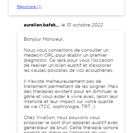
Répondre (1)
aurelien.bafek…
le 10 octobre 2022
Comment
Bonjour Monsieur,
Nous vous conseillons de consulter un
médecin ORL pour établir un premier
diagnostic. Ce sera pour vous l'occasion
de réaliser un bilan auditif et d'explorer
les causes possibles de vos acouphènes.
Il n'existe malheureusement pas de
traitement permettant de les soigner. Mais
des thérapies existent pour en diminuer la
gêne et vous aider à vivre avec, selon leur
intensité et leur impact sur votre qualité
de vie (TCC, sophrologie, TRT...)
Chez VivaSon, nous pouvons vous
proposer le port d'un appareil auditif avec
générateur de bruit. Cette thérapie sonore
permet de diminuer l'intensité de vos