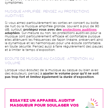
symptômes.
MUSIQUE AMPLIFIÉE : PENSEZ AU PROTECTIONS
AUDITIVES
Si vous aimez particulièrement les sorties en concert ou boite
de nuit où la musique amplifiée gronde, souvent à plus de 90
dB, surtout,
protégez vous avec des
protections auditives
adaptées
. Sur-mesure ou non, les protections auditives pour la
musique sont particulièrement efficace et confortable puisque
elles atténuent les fréquences de façon linéaire, préservant ainsi
la dynamique et les harmoniques pour une écoute confortable,
en toute sécurité. Pensez aussi à faire régulièrement des pauses
et à limiter le temps d'exposition.
ECOUTE DE MUSIQUE AU CASQUE : ATTENTION AU
VOLUME
Lorsque vous écoutez de la musique au casque ou bien avec
des écouteurs, pensez à
ajuster le volume pour qu'il ne soit
pas trop fort et limitez également la durée d'exposition
.
ESSAYEZ UN APPAREIL AUDITIF
MASQUEUR POUR SOULAGER VOS