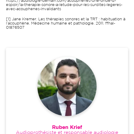
https://audiologie-demain.com/acouphenes-une-onde-d-
espoir/la-therapie-sonore-a-letude-pour-les-surdites-legeres-
avec-acouphenes-invalidants
[1] Jane Kremer. Les thérapies sonores et la TRT : habituation à
l’acouphène. Médecine humaine et pathologie. 2011. ffhal-
01876507
Ruben Krief
Audioprothésiste et responsable audiologie