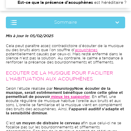
Est-ce que la présence d'acouphènes
est héréditaire ?
Sommaire
Mis à jour le 05/02/2025
Cela peut paraître assez contradictoire d’écouter de la musique
ou des bruits alors que l’on souffre d'
acouphènes
potentiellement causés par ceux-ci. Mais resté enfermé dans le
silence n’est pas la solution. Au contraire, le calme a tendance à
renforcer la présence des bourdonnements et sifflements.
ECOUTER DE LA MUSIQUE POUR FACILITER
L'HABITUATION AUX ACOUPHÈNES
Selon l’étude réalisée par
NeurologyNow
,
écouter de la
musique, serait extrêmement bénéfique contre cette gêne et
permettrait de pouvoir
mieux les supporter
. En effet, une
écoute régulière de musique habitue l’oreille aux bruits et aux
sons. L’oreille se familiarise et la musique vient en complément
des bruits des acouphènes. Ainsi,
l’appareil auditif s’adapte et
la sensibilité diminue
.
C’est
un moyen de distraire le cerveau
afin que celui-ci ne se
focalise pas sur les bourdonnements et sifflements