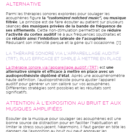
ALTERNATIVE
Parmi les thérapies sonores explorées pour soulager les
acouphènes figure
la
"customized notched music",
ou musique
filtrée
. Le principe est de faire écouter au patient sur plusieurs
séances
des musiques privées de la bande de fréquence de
ses sifflements
. Cette non-stimulation permettrait de
réduire
l'activité du cortex auditif
lié à aux fréquences soustraites et
de
rétablir ainsi l’inhibition latérale de l'acouphène
.
Réduisant son intensité perçue et la gêne qu'il occasionne. [1]
LA THÉRAPIE SONORE VIA L'APPAREILLAGE AUDITIF
(TRT), PLUS EFFICACE ET SIMPLE À METTRE EN PLACE
La thérapie sonore via l'appareillage auditif (TRT)
est
une
alternative simple et efficace à mettre en place avec un
audioprothésiste diplômé d'état
. Après une acouphénométrie
haute définition, l'audioprothésiste pourra ajuster l'appareil
auditif pour générer un son calibré sur vos acouphènes.
Différentes stratégies sont possibles et les résultats sont
significatifs.
ATTENTION À L'EXPOSITION AU BRUIT ET AUX
MUSIQUES AMPLIFIÉES
Ecouter de la musique pour soulager ses acouphènes est une
bonne source de distraction pour en faciliter l'habituation et
limiter le stress sous-jacent. Néanmoins, il faut garder en tête les
dangers de l'exposition au bruit qui peut aggraver les