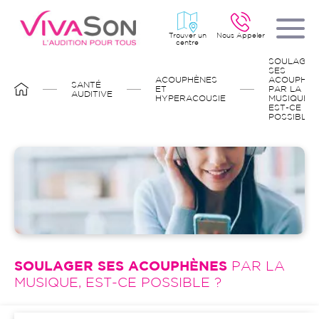
Aller
au
contenu
principal
Trouver un
Nous Appeler
centre
FIL
SOULAGER
D'ARIANE
SES
ACOUPHÈNES
ACOUPHÈN
SANTÉ
ET
PAR LA
AUDITIVE
HYPERACOUSIE
MUSIQUE,
EST-CE
POSSIBLE ?
Image
SOULAGER SES ACOUPHÈNES
PAR LA
MUSIQUE, EST-CE POSSIBLE ?