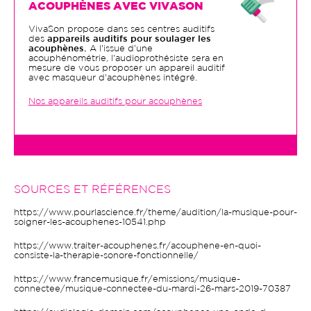
ACOUPHÈNES AVEC VIVASON
VivaSon propose dans ses centres auditifs
des
appareils auditifs pour soulager les
acouphènes.
A l'issue d'une
acouphénométrie, l'audioprothésiste sera en
mesure de vous proposer un appareil auditif
avec masqueur d'acouphènes intégré.
Nos appareils auditifs pour acouphènes
SOURCES ET RÉFÉRENCES
https://www.pourlascience.fr/theme/audition/la-musique-pour-
soigner-les-acouphenes-10541.php
https://www.traiter-acouphenes.fr/acouphene-en-quoi-
consiste-la-therapie-sonore-fonctionnelle/
https://www.francemusique.fr/emissions/musique-
connectee/musique-connectee-du-mardi-26-mars-2019-70387