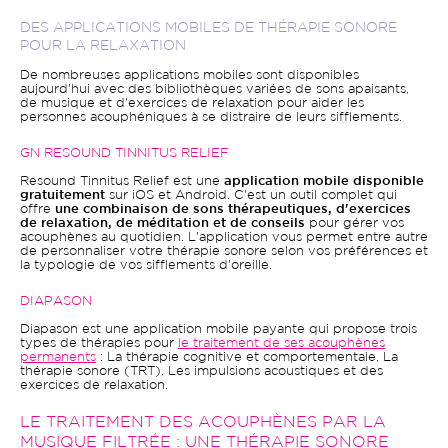
DES APPLICATIONS MOBILES DE THÉRAPIE SONORE
POUR LA RELAXATION
De nombreuses applications mobiles sont disponibles
aujourd'hui avec des bibliothèques variées de sons apaisants,
de musique et d'exercices de relaxation pour aider les
personnes acouphéniques à se distraire de leurs sifflements.
GN RESOUND TINNITUS RELIEF
Resound Tinnitus Relief est une
application mobile disponible
gratuitement
sur iOS et Android. C'est un outil complet qui
offre
une combinaison de sons thérapeutiques, d'exercices
de relaxation, de méditation et de conseils
pour gérer vos
acouphènes au quotidien. L'application vous permet entre autre
de personnaliser votre thérapie sonore selon vos préférences et
la typologie de vos sifflements d'oreille.
DIAPASON
Diapason est une application mobile payante qui propose trois
types de thérapies pour
le traitement de ses acouphènes
permanents
: La thérapie cognitive et comportementale, La
thérapie sonore (TRT), Les impulsions acoustiques et des
exercices de relaxation.
LE TRAITEMENT DES ACOUPHÈNES PAR LA
MUSIQUE FILTRÉE : UNE THÉRAPIE SONORE