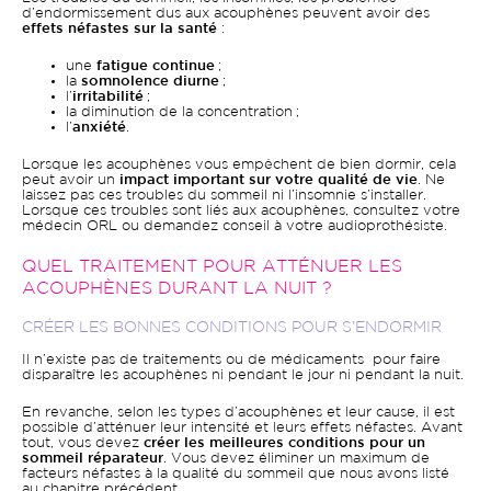
d’endormissement dus aux acouphènes peuvent avoir des
effets néfastes sur la santé
:
une
fatigue continue
;
la
somnolence diurne
;
l’
irritabilité
;
la diminution de la concentration ;
l’
anxiété
.
Lorsque les acouphènes vous empêchent de bien dormir, cela
peut avoir un
impact important sur votre qualité de vie
. Ne
laissez pas ces troubles du sommeil ni l’insomnie s’installer.
Lorsque ces troubles sont liés aux acouphènes, consultez votre
médecin ORL ou demandez conseil à votre audioprothésiste.
QUEL TRAITEMENT POUR ATTÉNUER LES
ACOUPHÈNES DURANT LA NUIT ?
CRÉER LES BONNES CONDITIONS POUR S’ENDORMIR
Il n’existe pas de traitements ou de médicaments pour faire
disparaître les acouphènes ni pendant le jour ni pendant la nuit.
En revanche, selon les types d’acouphènes et leur cause, il est
possible d’atténuer leur intensité et leurs effets néfastes. Avant
tout, vous devez
créer les meilleures conditions pour un
sommeil réparateur
. Vous devez éliminer un maximum de
facteurs néfastes à la qualité du sommeil que nous avons listé
au chapitre précédent.