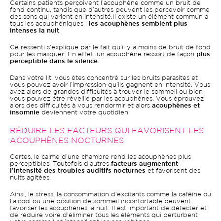
Certains patients perçoivent l’acouphène comme un bruit de
fond continu, tandis que d’autres peuvent les percevoir comme
des sons qui varient en intensité.Il existe un élément commun à
tous les acouphéniques :
les acouphènes semblent plus
intenses la nuit
.
Ce ressenti s’explique par le fait qu’il y a moins de bruit de fond
pour les masquer. En effet, un acouphène ressort de façon
plus
perceptible dans le silence
.
Dans votre lit, vous êtes concentré sur les bruits parasites et
vous pouvez avoir l’impression qu’ils gagnent en intensité. Vous
avez alors de grandes difficultés à trouver le sommeil ou bien
vous pouvez être réveillé par les acouphènes. Vous éprouvez
alors des difficultés à vous rendormir et alors
acouphènes et
insomnie
deviennent votre quotidien.
RÉDUIRE LES FACTEURS QUI FAVORISENT LES
ACOUPHÈNES NOCTURNES
Certes, le calme d’une chambre rend les acouphènes plus
perceptibles. Toutefois d’autres
facteurs augmentent
l’intensité des troubles auditifs nocturnes
et favorisent des
nuits agitées.
Ainsi, le stress, la consommation d’excitants comme la caféine ou
l’alcool ou une position de sommeil inconfortable peuvent
favoriser les acouphènes la nuit. Il est important de détecter et
de réduire voire d’éliminer tous les éléments qui perturbent