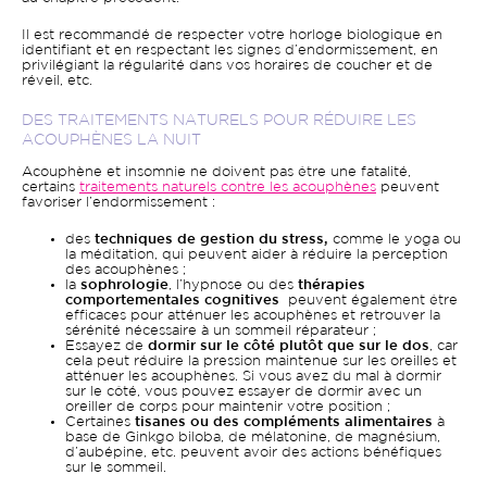
Il est recommandé de respecter votre horloge biologique en
identifiant et en respectant les signes d’endormissement, en
privilégiant la régularité dans vos horaires de coucher et de
réveil, etc.
DES TRAITEMENTS NATURELS POUR RÉDUIRE LES
ACOUPHÈNES LA NUIT
Acouphène et insomnie ne doivent pas être une fatalité,
certains
traitements naturels contre les acouphènes
peuvent
favoriser l’endormissement :
des
techniques de gestion du stress,
comme le yoga ou
la méditation, qui peuvent aider à réduire la perception
des acouphènes ;
la
sophrologie
, l’hypnose ou des
thérapies
comportementales cognitives
peuvent également être
efficaces pour atténuer les acouphènes et retrouver la
sérénité nécessaire à un sommeil réparateur ;
Essayez de
dormir sur le côté plutôt que sur le dos
, car
cela peut réduire la pression maintenue sur les oreilles et
atténuer les acouphènes. Si vous avez du mal à dormir
sur le côté, vous pouvez essayer de dormir avec un
oreiller de corps pour maintenir votre position ;
Certaines
tisanes ou des compléments alimentaires
à
base de Ginkgo biloba, de mélatonine, de magnésium,
d’aubépine, etc. peuvent avoir des actions bénéfiques
sur le sommeil.