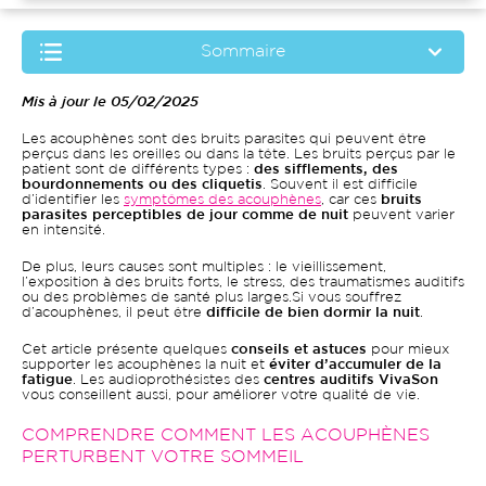
Sommaire
Mis à jour le 05/02/2025
Les acouphènes sont des bruits parasites qui peuvent être
perçus dans les oreilles ou dans la tête. Les bruits perçus par le
patient sont de différents types :
des sifflements, des
bourdonnements ou des cliquetis
. Souvent il est difficile
d’identifier les
symptômes des acouphènes
, car ces
bruits
parasites perceptibles de jour comme de nuit
peuvent varier
en intensité.
De plus, leurs causes sont multiples : le vieillissement,
l’exposition à des bruits forts, le stress, des traumatismes auditifs
ou des problèmes de santé plus larges.Si vous souffrez
d’acouphènes, il peut être
difficile de bien dormir la nuit
.
Cet article présente quelques
conseils et astuces
pour mieux
supporter les acouphènes la nuit et
éviter d’accumuler de la
fatigue
. Les audioprothésistes des
centres auditifs VivaSon
vous conseillent aussi, pour améliorer votre qualité de vie.
COMPRENDRE COMMENT LES ACOUPHÈNES
PERTURBENT VOTRE SOMMEIL