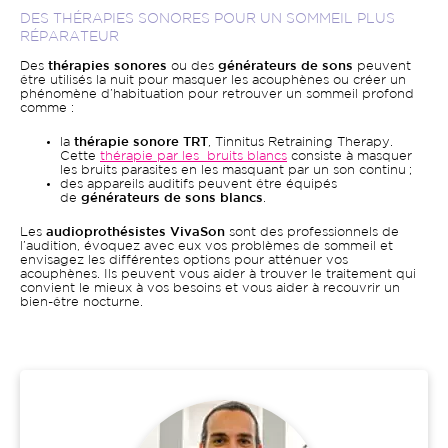
DES THÉRAPIES SONORES POUR UN SOMMEIL PLUS
RÉPARATEUR
Des
thérapies sonores
ou des
générateurs de sons
peuvent
être utilisés la nuit pour masquer les acouphènes ou créer un
phénomène d’habituation pour retrouver un sommeil profond
comme :
la
thérapie sonore TRT
, Tinnitus Retraining Therapy.
Cette
thérapie par les bruits blancs
consiste à masquer
les bruits parasites en les masquant par un son continu ;
des appareils auditifs peuvent être équipés
de
générateurs de sons blancs
.
Les
audioprothésistes VivaSon
sont des professionnels de
l’audition, évoquez avec eux vos problèmes de sommeil et
envisagez les différentes options pour atténuer vos
acouphènes. Ils peuvent vous aider à trouver le traitement qui
convient le mieux à vos besoins et vous aider à recouvrir un
bien-être nocturne.