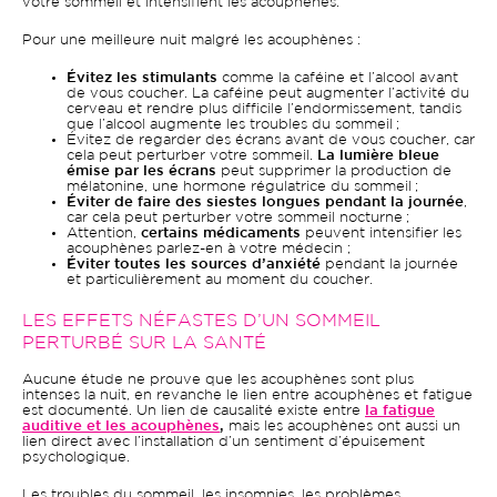
votre sommeil et intensifient les acouphènes.
Pour une meilleure nuit malgré les acouphènes :
Évitez les stimulants
comme la caféine et l’alcool avant
de vous coucher. La caféine peut augmenter l’activité du
cerveau et rendre plus difficile l’endormissement, tandis
que l’alcool augmente les troubles du sommeil ;
Évitez de regarder des écrans avant de vous coucher, car
cela peut perturber votre sommeil.
La lumière bleue
émise par les écrans
peut supprimer la production de
mélatonine, une hormone régulatrice du sommeil ;
Éviter de faire des siestes longues pendant la journée
,
car cela peut perturber votre sommeil nocturne ;
Attention,
certains médicaments
peuvent intensifier les
acouphènes parlez-en à votre médecin ;
Éviter toutes les sources d’anxiété
pendant la journée
et particulièrement au moment du coucher.
LES EFFETS NÉFASTES D’UN SOMMEIL
PERTURBÉ SUR LA SANTÉ
Aucune étude ne prouve que les acouphènes sont plus
intenses la nuit, en revanche le lien entre acouphènes et fatigue
est documenté. Un lien de causalité existe entre
la fatigue
auditive et les acouphènes
,
mais les acouphènes ont aussi un
lien direct avec l’installation d’un sentiment d’épuisement
psychologique.
Les troubles du sommeil, les insomnies, les problèmes