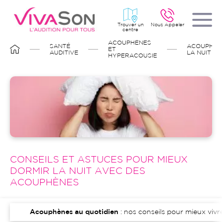
Aller
au
contenu
principal
Trouver un
Nous Appeler
centre
FIL
ACOUPHÈNES
SANTÉ
ACOUPHÈN
D'ARIANE
ET
AUDITIVE
LA NUIT
HYPERACOUSIE
Image
CONSEILS ET ASTUCES POUR MIEUX
DORMIR LA NUIT AVEC DES
ACOUPHÈNES
Acouphènes au quotidien
: nos conseils pour mieux vivr