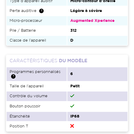
Type d'appareil auditif
Micro-contour d'oreille
Perte auditive
Légère à sévère
Micro-processeur
Augmented Xperience
Pile / Batterie
312
Classe de l'appareil
D
CARACTÉRISTIQUES
DU MODÈLE
Programmes personnalisés
6
Taille de l'appareil
Petit
Contrôle du volume
Bouton poussoir
Étanchéité
IP68
Position T