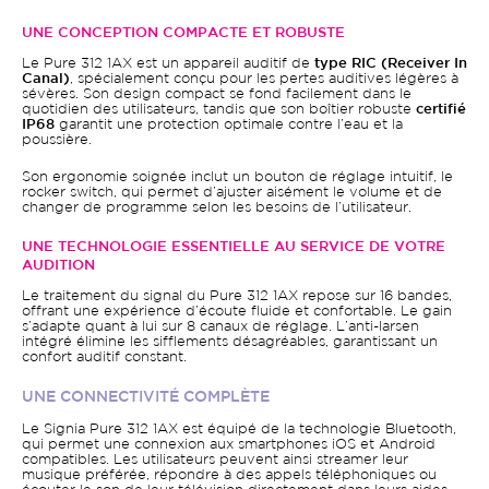
UNE CONCEPTION COMPACTE ET ROBUSTE
Le Pure 312 1AX est un appareil auditif de
type RIC (Receiver In
Canal)
, spécialement conçu pour les pertes auditives légères à
sévères. Son design compact se fond facilement dans le
quotidien des utilisateurs, tandis que son boîtier robuste
certifié
IP68
garantit une protection optimale contre l’eau et la
poussière.
Son ergonomie soignée inclut un bouton de réglage intuitif, le
rocker switch, qui permet d’ajuster aisément le volume et de
changer de programme selon les besoins de l’utilisateur.
UNE TECHNOLOGIE ESSENTIELLE AU SERVICE DE VOTRE
AUDITION
Le traitement du signal du Pure 312 1AX repose sur 16 bandes,
offrant une expérience d’écoute fluide et confortable. Le gain
s’adapte quant à lui sur 8 canaux de réglage. L’anti-larsen
intégré élimine les sifflements désagréables, garantissant un
confort auditif constant.
UNE CONNECTIVITÉ COMPLÈTE
Le Signia Pure 312 1AX est équipé de la technologie Bluetooth,
qui permet une connexion aux smartphones iOS et Android
compatibles. Les utilisateurs peuvent ainsi streamer leur
musique préférée, répondre à des appels téléphoniques ou