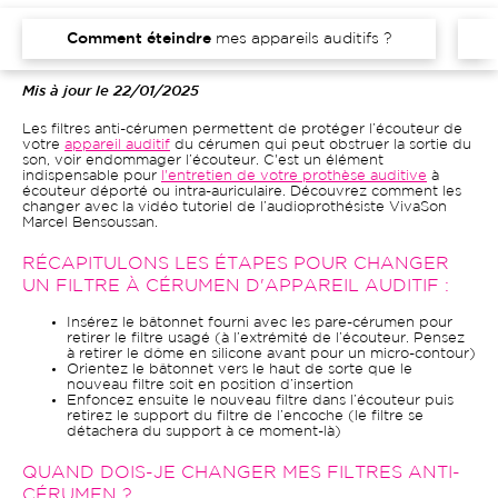
Comment éteindre
mes appareils auditifs ?
Mis à jour le 22/01/2025
Les filtres anti-cérumen permettent de protéger l’écouteur de
votre
appareil auditif
du cérumen qui peut obstruer la sortie du
son, voir endommager l’écouteur. C'est un élément
indispensable pour
l'entretien de votre prothèse auditive
à
écouteur déporté ou intra-auriculaire. Découvrez comment les
changer avec la vidéo tutoriel de l’audioprothésiste VivaSon
Marcel Bensoussan.
RÉCAPITULONS LES ÉTAPES POUR CHANGER
UN FILTRE À CÉRUMEN D'APPAREIL AUDITIF :
Insérez le bâtonnet fourni avec les pare-cérumen pour
retirer le filtre usagé (à l’extrémité de l’écouteur. Pensez
à retirer le dôme en silicone avant pour un micro-contour)
Orientez le bâtonnet vers le haut de sorte que le
nouveau filtre soit en position d’insertion
Enfoncez ensuite le nouveau filtre dans l’écouteur puis
retirez le support du filtre de l’encoche (le filtre se
détachera du support à ce moment-là)
QUAND DOIS-JE CHANGER MES FILTRES ANTI-
CÉRUMEN ?