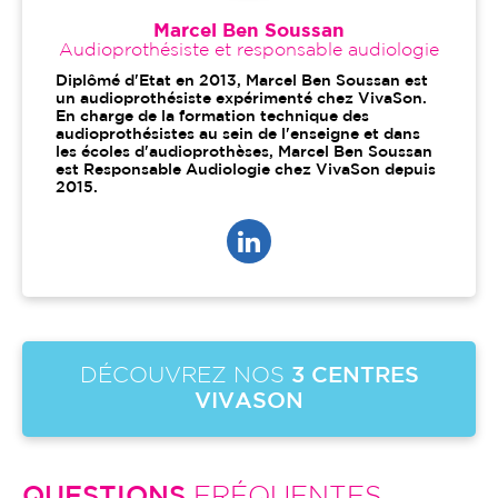
Marcel Ben Soussan
Audioprothésiste et responsable audiologie
Diplômé d'Etat en 2013, Marcel Ben Soussan est
un audioprothésiste expérimenté chez VivaSon.
En charge de la formation technique des
audioprothésistes au sein de l'enseigne et dans
les écoles d'audioprothèses, Marcel Ben Soussan
est Responsable Audiologie chez VivaSon depuis
2015.
DÉCOUVREZ NOS
3 CENTRES
VIVASON
QUESTIONS
FRÉQUENTES