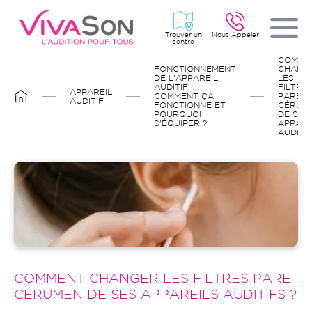
Aller
au
contenu
principal
Trouver un
Nous Appeler
centre
FIL
COMME
D'ARIANE
FONCTIONNEMENT
CHANG
DE L'APPAREIL
LES
AUDITIF :
FILTRE
APPAREIL
COMMENT ÇA
PARE
AUDITIF
FONCTIONNE ET
CÉRUM
POURQUOI
DE SES
S'ÉQUIPER ?
APPARE
AUDITIF
Image
COMMENT CHANGER LES FILTRES PARE
CÉRUMEN DE SES APPAREILS AUDITIFS ?