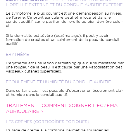
L'OREILLE EXTERNE ET DU CONDUIT AUDITIF EXTERNE
Le symptôme le plus courant est une démangeaison au niveau
de l'oreille. Ce prurit auriculaire peut être localisé dans le
conduit auditif, sur le pavillon de l'oreille ou bien derrière celui-
ci.
Si la dermatite est sévère (eczéma aigu), il peut y avoir
formation de croûtes et un suintement de la peau du conduit
auditif.
ERYTHÈME
L'érythème est une lésion dermatologique qui se manifeste par
une rougeur de la peau. Il est causé par une vasodilatation des
vaisseaux cutanés superficiels.
ECOULEMENT ET HUMIDITÉ DU CONDUIT AUDITIF
Dans certains cas, il est possible d'observer un écoulement clair
et humide dans le conduit auditif.
TRAITEMENT : COMMENT SOIGNER L'ECZEMA
AURICULAIRE ?
LES CRÈMES (CORTICOÏDES TOPIQUES)
L'usage de crème à la cortisone permet de soulager les