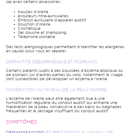
cas avec certains accessoires :
boucles d'oreille
écouteurs intra-auriculaires
Embout auriculaire d'appareil auditif
bouchon d'oreille
Cosmétique
Gel douche et shampoing
Téléphone portable
Des
tests allergologiques permettent d'identifier les allergènes
en causes pour vous en séparer.
DERMATITE SÉBORRHÉIQUE ET PSORIASIS
Certains patients sujets à des poussées d'eczéma atopique ou
de psoriasis sur d'autres parties du corp, notamment le visage,
sont susceptibles de développer un eczéma à l'oreille.
MACÉRATION AU NIVEAU DE LA PEAU HUMIDE
L'eczéma de l'oreille peut être également due à une
humidification régulière du conduit auditif qui entraine une
macération de la peau, consécutive à des bains ou baignades
fréquentes et le séchage insuffisant du conduit auditif.
SYMPTÔMES
DÉMANGEAISONS
ET IRRITATIONS AU NIVEAU DE