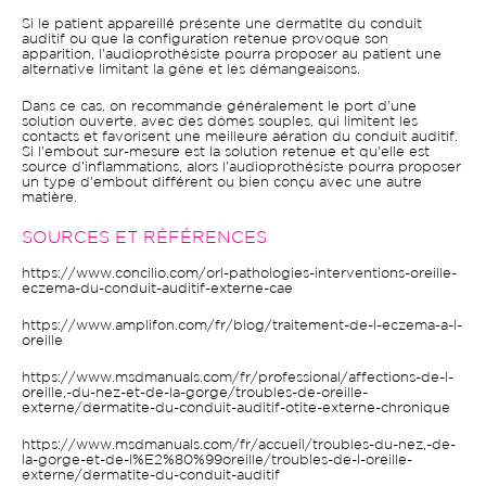
Si le patient appareillé présente une dermatite du conduit
auditif ou que la configuration retenue provoque son
apparition, l'audioprothésiste pourra proposer au patient une
alternative limitant la gêne et les démangeaisons.
Dans ce cas, on recommande généralement le port d'une
solution ouverte, avec des dômes souples, qui limitent les
contacts et favorisent une meilleure aération du conduit auditif.
Si l'embout sur-mesure est la solution retenue et qu'elle est
source d'inflammations, alors l'audioprothésiste pourra proposer
un type d'embout différent ou bien conçu avec une autre
matière.
SOURCES ET RÉFÉRENCES
https://www.concilio.com/orl-pathologies-interventions-oreille-
eczema-du-conduit-auditif-externe-cae
https://www.amplifon.com/fr/blog/traitement-de-l-eczema-a-l-
oreille
https://www.msdmanuals.com/fr/professional/affections-de-l-
oreille,-du-nez-et-de-la-gorge/troubles-de-oreille-
externe/dermatite-du-conduit-auditif-otite-externe-chronique
https://www.msdmanuals.com/fr/accueil/troubles-du-nez,-de-
la-gorge-et-de-l%E2%80%99oreille/troubles-de-l-oreille-
externe/dermatite-du-conduit-auditif