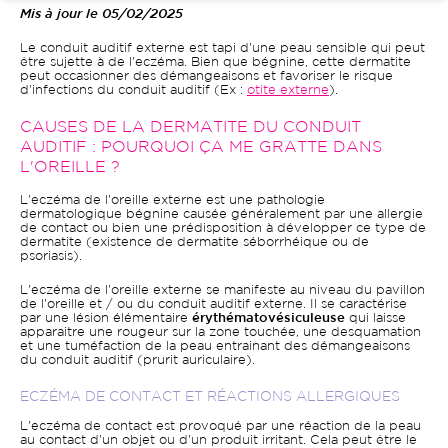
Mis à jour le 05/02/2025
Le conduit auditif externe est tapi d'une peau sensible qui peut
être sujette à de l'eczéma. Bien que bégnine, cette dermatite
peut occasionner des démangeaisons et favoriser le risque
d'infections du conduit auditif (Ex :
otite externe
).
CAUSES DE LA DERMATITE DU CONDUIT
AUDITIF : POURQUOI ÇA ME GRATTE DANS
L'OREILLE ?
L'eczéma de l'oreille externe est une pathologie
dermatologique bégnine causée généralement par une allergie
de contact ou bien une prédisposition à développer ce type de
dermatite (existence de dermatite séborrhéique ou de
psoriasis).
L'eczéma de l'oreille externe se manifeste au niveau du pavillon
de l'oreille et / ou du conduit auditif externe. Il se caractérise
par une
lésion élémentaire
érythématovésiculeuse
qui laisse
apparaitre une rougeur sur la zone touchée,
une desquamation
et une tuméfaction de la peau entrainant des démangeaisons
du conduit auditif (prurit auriculaire).
ECZÉMA DE CONTACT ET RÉACTIONS ALLERGIQUES
L'eczéma de contact est provoqué par une réaction de la peau
au contact d'un objet ou d'un produit irritant. Cela peut être le