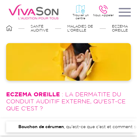
Aller
au
contenu
principal
Trouver un
Nous Appeler
centre
FIL
SANTÉ
MALADIES DE
ECZEMA
D'ARIANE
AUDITIVE
L'OREILLE
OREILLE
Image
ECZEMA OREILLE
: LA DERMATITE DU
CONDUIT AUDITIF EXTERNE, QU'EST-CE
QUE C'EST ?
Bouchon de cérumen
, qu’est-ce que c’est et comment se