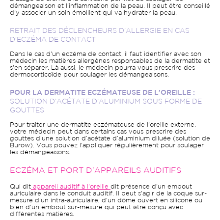
démangeaison et l'inflammation de la peau. Il peut être conseillé
d'y associer un soin émollient qui va hydrater la peau.
RETRAIT DES DÉCLENCHEURS D'ALLERGIE EN CAS
D'ECZÉMA DE CONTACT
Dans le cas d'un eczéma de contact, il faut identifier avec son
médecin les matières allergènes responsables de la dermatite et
s'en séparer. Là aussi, le médecin pourra vous prescrire des
dermocorticoïde pour soulager les démangeaisons.
POUR LA DERMATITE ECZÉMATEUSE DE L’OREILLE :
SOLUTION D’ACÉTATE D’ALUMINIUM SOUS FORME DE
GOUTTES
Pour traiter une dermatite
eczémateuse de l'oreille externe,
votre médecin peut dans certains cas vous prescrire des
gouttes d’une solution d’acétate d’aluminium diluée (solution de
Burow). Vous pouvez l'appliquer régulièrement pour soulager
les démangeaisons.
ECZÉMA ET PORT D'APPAREILS AUDITIFS
Qui dit
appareil auditif à l'oreille
dit présence d'un embout
auriculaire dans le conduit auditif. Il peut s'agir de la coque sur-
mesure d'un intra-auriculaire, d'un dôme ouvert en silicone ou
bien d'un embout sur-mesure qui peut être conçu avec
différentes matières.