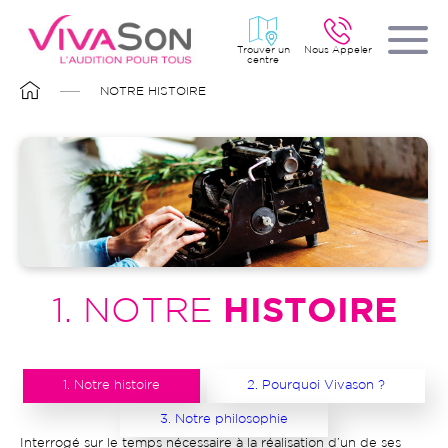
Aller
au
contenu
principal
Trouver un
Nous Appeler
centre
FIL
NOTRE HISTOIRE
D'ARIANE
1. NOTRE
HISTOIRE
1. Notre histoire
2. Pourquoi Vivason ?
3. Notre philosophie
Interrogé sur le temps nécessaire à la réalisation d’un de ses