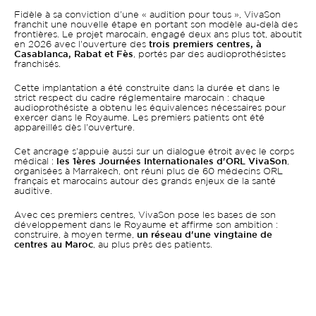
Fidèle à sa conviction d'une « audition pour tous », VivaSon
franchit une nouvelle étape en portant son modèle au-delà des
frontières. Le projet marocain, engagé deux ans plus tôt, aboutit
en 2026 avec l'ouverture des
trois premiers centres, à
Casablanca, Rabat et Fès
, portés par des audioprothésistes
franchisés.
Cette implantation a été construite dans la durée et dans le
strict respect du cadre réglementaire marocain : chaque
audioprothésiste a obtenu les équivalences nécessaires pour
exercer dans le Royaume. Les premiers patients ont été
appareillés dès l'ouverture.
Cet ancrage s'appuie aussi sur un dialogue étroit avec le corps
médical :
les 1ères Journées Internationales d'ORL VivaSon
,
organisées à Marrakech, ont réuni plus de 60 médecins ORL
français et marocains autour des grands enjeux de la santé
auditive.
Avec ces premiers centres, VivaSon pose les bases de son
développement dans le Royaume et affirme son ambition :
construire, à moyen terme,
un réseau d'une vingtaine de
centres au Maroc
, au plus près des patients.