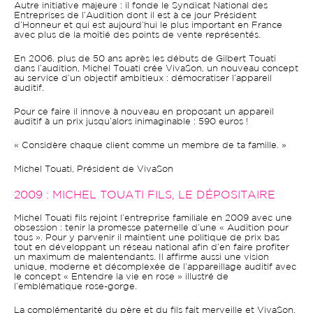
Autre initiative majeure : il fonde le Syndicat National des
Entreprises de l’Audition dont il est à ce jour Président
d’Honneur et qui est aujourd’hui le plus important en France
avec plus de la moitié des points de vente représentés.
En 2006, plus de 50 ans après les débuts de Gilbert Touati
dans l’audition, Michel Touati crée VivaSon, un nouveau concept
au service d’un objectif ambitieux : démocratiser l’appareil
auditif.
Pour ce faire il innove à nouveau en proposant un appareil
auditif à un prix jusqu’alors inimaginable : 590 euros !
« Considère chaque client comme un membre de ta famille. »
Michel Touati, Président de VivaSon
2009 : MICHEL TOUATI FILS, LE DÉPOSITAIRE
Michel Touati fils rejoint l’entreprise familiale en 2009 avec une
obsession : tenir la promesse paternelle d’une « Audition pour
tous ». Pour y parvenir il maintient une politique de prix bas
tout en développant un réseau national afin d’en faire profiter
un maximum de malentendants. Il affirme aussi une vision
unique, moderne et décomplexée de l’appareillage auditif avec
le concept « Entendre la vie en rose » illustré de
l’emblématique rose-gorge.
La complémentarité du père et du fils fait merveille et VivaSon,