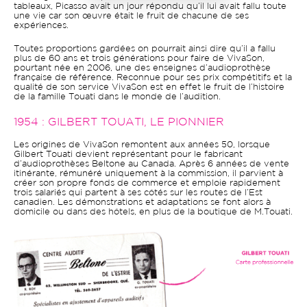
tableaux, Picasso avait un jour répondu qu’il lui avait fallu toute
une vie car son œuvre était le fruit de chacune de ses
expériences.
Toutes proportions gardées on pourrait ainsi dire qu’il a fallu
plus de 60 ans et trois générations pour faire de VivaSon,
pourtant née en 2006, une des enseignes d’audioprothèse
française de référence. Reconnue pour ses prix compétitifs et la
qualité de son service VivaSon est en effet le fruit de l’histoire
de la famille Touati dans le monde de l’audition.
1954 : GILBERT TOUATI, LE PIONNIER
Les origines de VivaSon remontent aux années 50, lorsque
Gilbert Touati devient représentant pour le fabricant
d’audioprothèses Beltone au Canada. Après 6 années de vente
itinérante, rémunéré uniquement à la commission, il parvient à
créer son propre fonds de commerce et emploie rapidement
trois salariés qui partent à ses côtés sur les routes de l’Est
canadien. Les démonstrations et adaptations se font alors à
domicile ou dans des hôtels, en plus de la boutique de M.Touati.