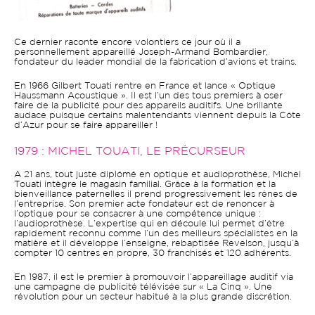
Ce dernier raconte encore volontiers ce jour où il a
personnellement appareillé Joseph-Armand Bombardier,
fondateur du leader mondial de la fabrication d’avions et trains.
En 1966 Gilbert Touati rentre en France et lance « Optique
Haussmann Acoustique ». Il est l’un des tous premiers à oser
faire de la publicité pour des appareils auditifs. Une brillante
audace puisque certains malentendants viennent depuis la Côte
d’Azur pour se faire appareiller !
1979 : MICHEL TOUATI, LE PRÉCURSEUR
A 21 ans, tout juste diplômé en optique et audioprothèse, Michel
Touati intègre le magasin familial. Grâce à la formation et la
bienveillance paternelles il prend progressivement les rênes de
l’entreprise. Son premier acte fondateur est de renoncer à
l’optique pour se consacrer à une compétence unique :
l’audioprothèse. L’expertise qui en découle lui permet d’être
rapidement reconnu comme l’un des meilleurs spécialistes en la
matière et il développe l’enseigne, rebaptisée Revelson, jusqu’à
compter 10 centres en propre, 30 franchisés et 120 adhérents.
En 1987, il est le premier à promouvoir l’appareillage auditif via
une campagne de publicité télévisée sur « La Cinq ». Une
révolution pour un secteur habitué à la plus grande discrétion.